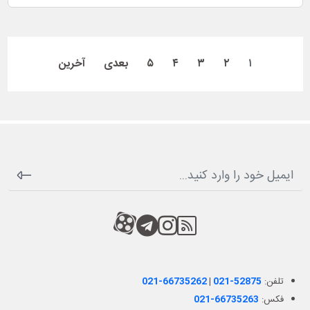
۱
۲
۳
۴
۵
بعدی
آخرین
RSS
کانال آپارات
کانال تلگرام
کانال آپارات
تلفن:
021-52875
|
021-66735262
فکس:
021-66735263