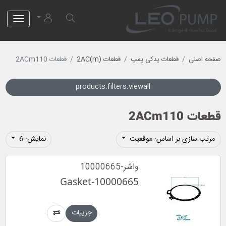
لئو پمپ
صفحه اصلی
قطعات یدکی پمپ
قطعات (2AC(m
قطعات 2ACm110
products.filters.viewall
قطعات 2ACm110
مرتب سازی بر اساس: موقعیت
نمایش: 6
واشر-10000665
Gasket-10000665
جزییات