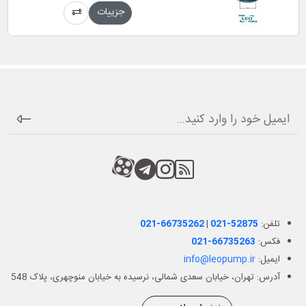
جزییات
RSS
کانال آپارات
کانال تلگرام
کانال آپارات
تلفن:
021-52875
|
021-66735262
فکس:
021-66735263
ایمیل:
info@leopump.ir
آدرس: تهران، خیابان سعدی شمالی، نرسیده به خیابان منوچهری، پلاک 548