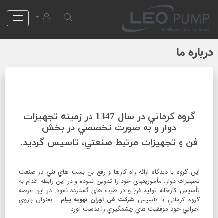
لئو پمپ
درباره ما
گروه كرماني در سال 1347 در زمينه تجهيزات
دوار و به صورت تخصصي در بخش
فن و تجهيزات مرتبط صنعتي، تاسيس گرديد.
اين گروه با ديدگاه ارائه راه كارها و رفع بن بست هاي فني در صنعت
تجهيزات دوار، مأموريتهاي خود را تدوين نموده و در اين رابطه اقدام به
تأسيس كارخانه توليد فن و در طيف هاي گسترده نمود. در اين عرصه
گروه كرماني با تأسيس
شركت فن آوران تهويه پيام
، بعنوان بازوي
اجرايي خود موفقيت هاي چشمگيري را بدست آورد.