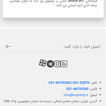
فراساحلي
shore-off
مبتني بر روشهاي روز دنيا، به عنوان مهمترين
برنامه كاري گروه كرماني مي باشد.
RSS
کانال آپارات
کانال تلگرام
کانال آپارات
تلفن:
021-52875
|
021-66735262
فکس:
021-66735263
ایمیل:
info@leopump.ir
آدرس: تهران، خیابان سعدی شمالی، نرسیده به خیابان منوچهری، پلاک 548