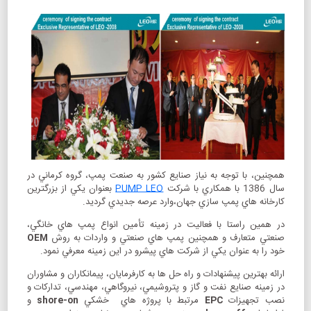
همچنين، با توجه به نياز صنايع كشور به صنعت پمپ، گروه كرماني در
سال 1386 با همكاري با شركت
PUMP LEO
بعنوان يكي از بزرگترين
كارخانه هاي پمپ سازي جهان،وارد عرصه جديدي گرديد.
در همين راستا با فعاليت در زمينه تأمين انواع پمپ هاي خانگي،
صنعتي متعارف و همچنين پمپ هاي صنعتي و واردات به روش
OEM
خود را به عنوان يكي از شركت هاي پيشرو در اين زمينه معرفي نمود.
ارائه بهترين پيشنهادات و راه حل ها به كارفرمايان، پيمانكاران و مشاوران
در زمينه صنايع نفت و گاز و پتروشيمي، نيروگاهي، مهندسي، تداركات و
نصب تجهيزات
EPC
مرتبط با پروژه هاي خشكي
shore-on
و