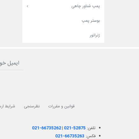
پمپ شناور چاهی
بوستر پمپ
ژنراتور
قوانین و مقررات
نظرسنجی
شرایط ارس
تلفن:
021-52875
|
021-66735262
فکس:
021-66735263