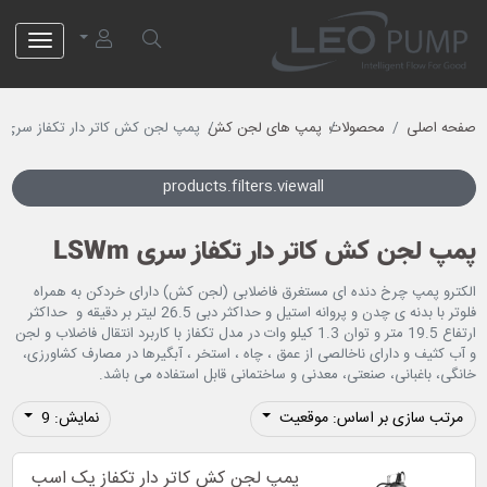
لئو پمپ
صفحه اصلی
محصولات
پمپ های لجن کش
پمپ لجن کش کاتر دار تکفاز سری LSWm
products.filters.viewall
پمپ لجن کش کاتر دار تکفاز سری LSWm
الکترو پمپ چرخ دنده ای مستغرق فاضلابی (لجن کش) دارای خردکن به همراه
فلوتر با بدنه ی چدن و پروانه استیل و حداکثر دبی 26.5 لیتر بر دقیقه و حداکثر
ارتفاع 19.5 متر و توان 1.3 کیلو وات در مدل تکفاز با کاربرد انتقال فاضلاب و لجن
و آب کثیف و دارای ناخالصی از عمق ، چاه ، استخر ، آبگیرها در مصارف کشاورزی،
خانگی، باغبانی، صنعتی، معدنی و ساختمانی قابل استفاده می باشد.
مرتب سازی بر اساس: موقعیت
نمایش: 9
پمپ لجن کش کاتر دار تکفاز یک اسب