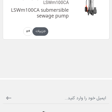
LSWm100CA
LSWm100CA submersible
sewage pump
جزییات