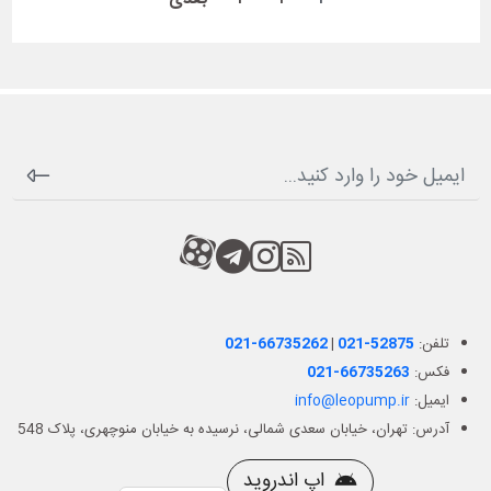
RSS
کانال آپارات
کانال تلگرام
کانال آپارات
تلفن:
021-52875
|
021-66735262
فکس:
021-66735263
ایمیل:
info@leopump.ir
آدرس: تهران، خیابان سعدی شمالی، نرسیده به خیابان منوچهری، پلاک 548
اپ اندروید