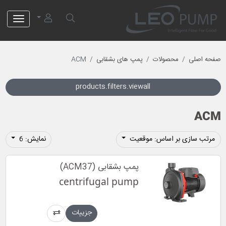
لئو پمپ
صفحه اصلی
محصولات
پمپ های بشقابی
ACM
products.filters.viewall
ACM
مرتب سازی بر اساس: موقعیت
نمایش: 6
پمپ بشقابی (ACM37)
centrifugal pump
جزییات