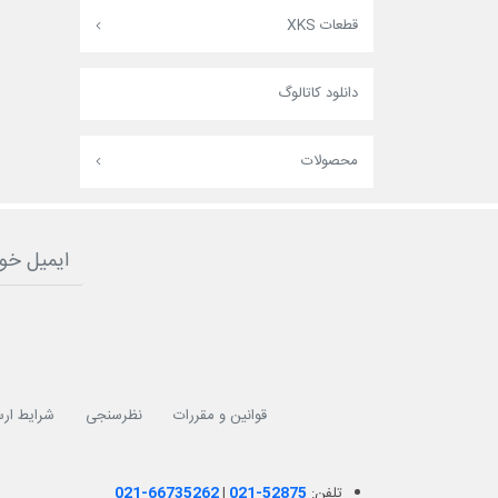
قطعات XKS
دانلود کاتالوگ
محصولات
قوانین و مقررات
نظرسنجی
شرایط ارس
تلفن:
021-52875
|
021-66735262