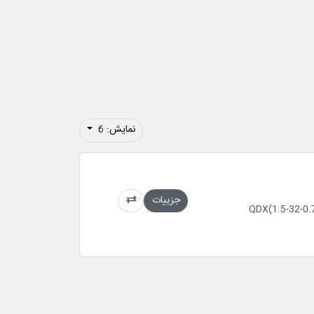
نمایش: 6
جزییات
QDX(1.5-32-0.75A),(3),