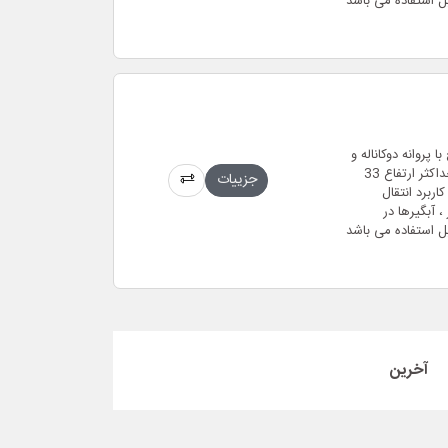
ل استفاده می باشد
دنده ای مستغرق فاضلابی (لجن کش) 2.5 اینچ با پروانه دوکاناله و
بدنه ی چدن ضد زنگ و حداکثر دبی 58 متر مکعب بر ساعت و حداکثر ارتفاع 33
جزییات
 مدل سه فاز و موتور 2 پل 2850 دور و کاربرد انتقال
 آبگیرها در
ل استفاده می باشد
آخرین