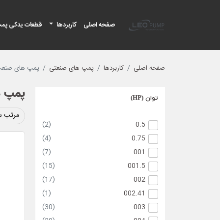
لئو پمپ
صفحه اصلی
کاربردها
قطعات یدکی پم
صفحه اصلی
کاربردها
پمپ های صنعتی
پمپ های صنعت 
پمپ ه
توان (HP)
مرتب س
(2)
0.5
(4)
0.75
(7)
001
(15)
001.5
(17)
002
(1)
002.41
(30)
003