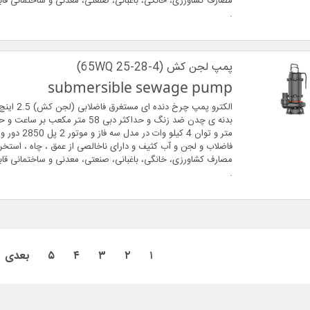
مصارف کشاورزی، خانگی، باغبانی، صنعتی، معدنی و ساختمانی قاب
.
پمپ لجن کش (65WQ 25-28-4)
submersible sewage pump
الکترو پمپ چرخ 
متر و توان 4 کیلو وات در
فاضلاب و لجن و آب کثیف و دارای ناخالصی از عمق ، چاه ، استخر ،
مصارف کشاورزی، خانگی، باغبانی، صنعتی، معدنی و ساختمانی قاب
.
۱
۲
۳
۴
۵
بعدی