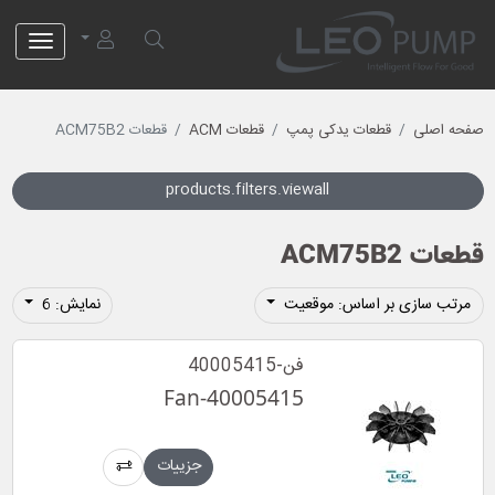
لئو پمپ
صفحه اصلی
قطعات یدکی پمپ
قطعات ACM
قطعات ACM75B2
products.filters.viewall
قطعات ACM75B2
مرتب سازی بر اساس: موقعیت
نمایش: 6
فن-40005415
Fan-40005415
جزییات