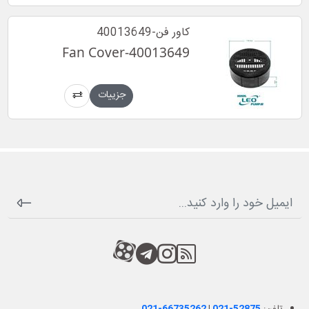
کاور فن-40013649
Fan Cover-40013649
جزییات
RSS
کانال آپارات
کانال تلگرام
کانال آپارات