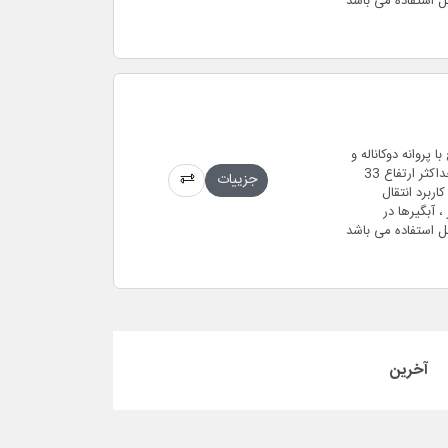
ل استفاده می باشد
دنده ای مستغرق فاضلابی (لجن کش) 2.5 اینچ با پروانه دوکاناله و
بدنه ی چدن ضد زنگ و حداکثر دبی 58 متر مکعب بر ساعت و حداکثر ارتفاع 33
جزییات
 مدل سه فاز و موتور 2 پل 2850 دور و کاربرد انتقال
 آبگیرها در
ل استفاده می باشد
آخرین