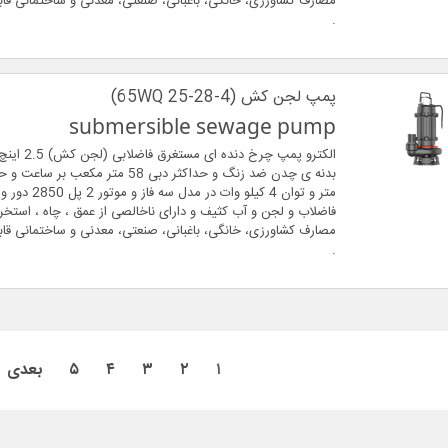
مصارف کشاورزی، خانگی، باغبانی، صنعتی، معدنی و ساختمانی قاب
.
پمپ لجن کش (65WQ 25-28-4)
submersible sewage pump
الکترو پمپ چرخ 
متر و توان 4 کیلو وات در
فاضلاب و لجن و آب کثیف و دارای ناخالصی از عمق ، چاه ، استخر ،
مصارف کشاورزی، خانگی، باغبانی، صنعتی، معدنی و ساختمانی قاب
.
۱
۲
۳
۴
۵
بعدی