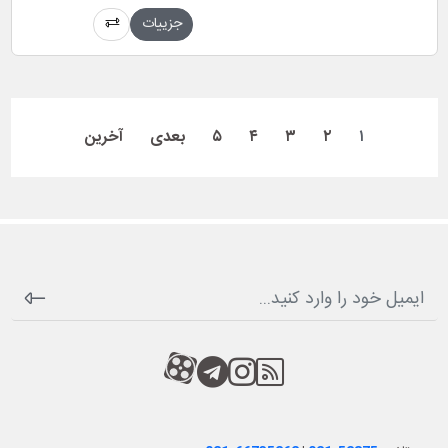
جزییات
۱
۲
۳
۴
۵
بعدی
آخرین
RSS
کانال آپارات
کانال تلگرام
کانال آپارات