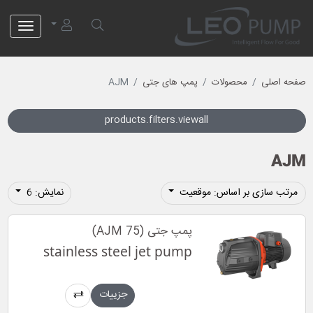
لئو پمپ
صفحه اصلی
محصولات
پمپ های جتی
AJM
products.filters.viewall
AJM
مرتب سازی بر اساس: موقعیت
نمایش: 6
پمپ جتی (AJM 75)
stainless steel jet pump
جزییات