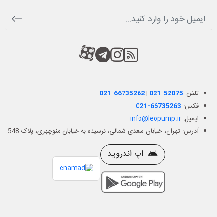
RSS
کانال آپارات
کانال تلگرام
کانال آپارات
تلفن:
021-52875
|
021-66735262
فکس:
021-66735263
ایمیل:
info@leopump.ir
آدرس: تهران، خیابان سعدی شمالی، نرسیده به خیابان منوچهری، پلاک 548
اپ اندروید