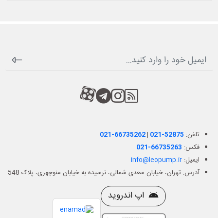
RSS
کانال آپارات
کانال تلگرام
کانال آپارات
تلفن:
021-52875
|
021-66735262
فکس:
021-66735263
ایمیل:
info@leopump.ir
آدرس: تهران، خیابان سعدی شمالی، نرسیده به خیابان منوچهری، پلاک 548
اپ اندروید