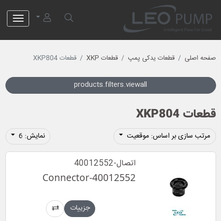
لئو پمپ
صفحه اصلی
قطعات یدکی پمپ
قطعات XKP
قطعات XKP804
products.filters.viewall
قطعات XKP804
مرتب سازی بر اساس: موقعیت
نمایش: 6
اتصال-40012552
Connector-40012552
جزییات