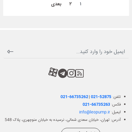
۱
۲
بعدی
RSS
کانال آپارات
کانال تلگرام
کانال آپارات
تلفن:
021-52875
|
021-66735262
فکس:
021-66735263
ایمیل:
info@leopump.ir
آدرس: تهران، خیابان سعدی شمالی، نرسیده به خیابان منوچهری، پلاک 548