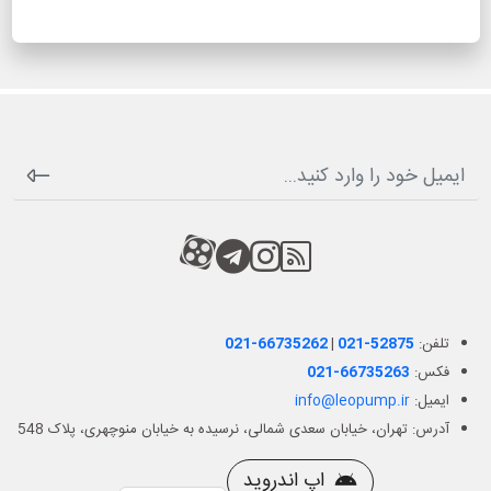
RSS
کانال آپارات
کانال تلگرام
کانال آپارات
تلفن:
021-52875
|
021-66735262
فکس:
021-66735263
ایمیل:
info@leopump.ir
آدرس: تهران، خیابان سعدی شمالی، نرسیده به خیابان منوچهری، پلاک 548
اپ اندروید