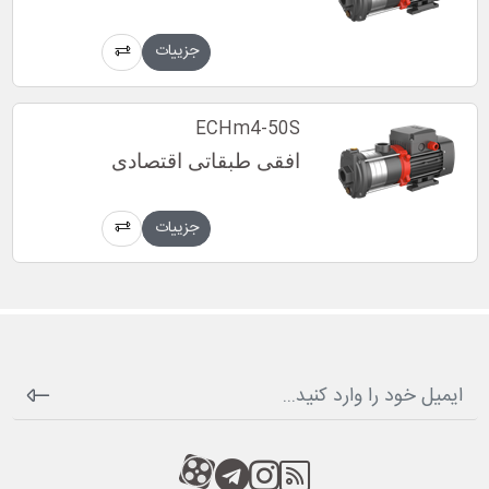
جزییات
ECHm4-50S
افقی طبقاتی اقتصادی
جزییات
RSS
کانال آپارات
کانال تلگرام
کانال آپارات