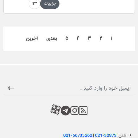
جزییات
۱
۲
۳
۴
۵
بعدی
آخرین
RSS
کانال آپارات
کانال تلگرام
کانال آپارات
تلفن:
021-52875
|
021-66735262