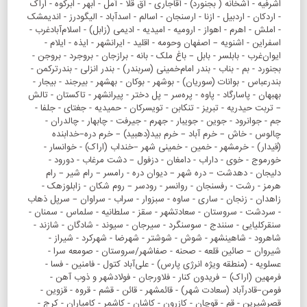
اشرفیه - آشخانه ( بجنورد) - آقاجاری - آق قلا - آمل - ابهر - ابرکوه - اراک
- اردکان - اردبیل - ازنا - ارسنجان - اسالم - اسدآباد - الیگودرز - اندیمشک
- املش - اهرم - اهواز - ارومیه - امیدیه - ادیمی (زابل) - اسلام‌آبادغرب -
اسفراین - اشنویه – اصفهان وحومه - اقلید - ایرانشهر - ایذه - ایلام -
ایوان‌غرب - بابلسر - بابل – باغ ملک - بانه - برازجان - بروجرد - بروجن -
بجنورد - بم - بناب - بندر امام‌خمینی (سربندر) - بندر انزلی - بندرترکمن -
بندرعباس - بوانات (سوریان) - بوشهر - بوکان - بهشهر - بیرجند - بیجار -
بهبهان - پاسارگاد - پاوه - پره‌سر – پل دختر - پیرانشهر - تاکستان - تالش
– تربت حیدریه - تبریز - تنکابن - تویسرکان - حمیدیه - جغتای - جلفا -
جم - جوانرود - جوین - جویبار - جهرم - جیرفت - چابهار‌‌‌ - چالدران -
چالوس - خاش – خرم آباد – خرم بید(دهبید) – خرم دره–خدابنده
(قیدار) - خرمشهر - خمین - خمینی شهر –خنداب (اراک) - خوانسار -
خورموج - خوی - داراب - دامغان - دزفول – دشت مرغاب - دورود -
دلیجان - دهدشت – دره شهر – دیوان دره - رامسر – رام شیر – رام
هرمز - رشت - رفسنجان - روانسر - رودسر – روم شکان - زابلوزهک -
زاهدان - زنجان - ساری - ساوه - سبزوار - سراب - سراوان – سرپل ذهاب
- سردشت - سروستان - سعادتشهر - سقز - سلطانیه - سلماس - سمنان -
سنقرکلیایی - سنندج - سوسنگرد - سیرجان - سیوند - شادگان - شازند -
شاهرود - شاهینشهر - شوش - شوشتر - شهرضا - شهرکرد - شیراز -
شیروان – صائین قلعه - صحنه - صفاشهر/سروستان - صومعه سرا -
عسلویه - (منطقه ویژه انرژی پارس) - علی‌آباد کتول - فامنین - فسا -
فرمهین (اراک) – فریدون کنار - فلاورجان - فولادشهر و ذوب آهن -
فومن–قادرآباد (سعادت شهر) - قائمشهر - قائن - قشم - قروه - قزوین -
قصرشیرین - قم - قوچان - کازرون - کاشان - کاشمر - کامیاران - کرج -