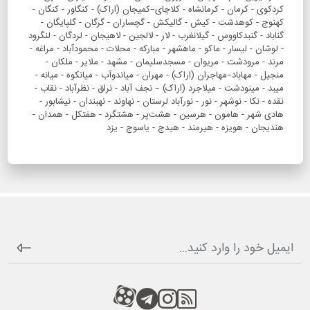
کردکوی - کرمان - کرمانشاه - کلاچای–کمیجان (اراک) - کنگاور - کنگان -
کهنوج - کوهدشت - کیش - گالیکش - گچساران - گرگان - گلپایگان -
گناباد - گنبدکاووس - گیلانغرب - لار - لالجین - لاهیجان - لردگان - لنگرود
- لوشان - لیسار - ماکو - ماهشهر - مبارکه - محلات - محمودآباد - مراغه -
مرند - مرودشت - مریوان - مسجدسلیمان - مشهد - ملایر - ملکان -
منجیل - مهاباد–مهاجران (اراک) - مهران - میاندوآب - میانکوه - میانه -
میبد - مینودشت - میلاجرد (اراک) – نجف آباد - نراق - نظرآباد - نقاب -
نقده - نکا - نوشهر - نور - نورآباد لرستان - نهاوند - نهبندان - نیشابور -
هادی شهر - هامون - هرسین - هشت‌پر - هشتگرد - هفتکل - همدان -
هندیجان - هویزه - هیرمند - هیدج - یاسوج - یزد
RSS
کانال آپارات
کانال تلگرام
کانال آپارات