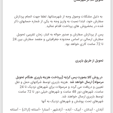
تحویل کالا در شهرستان
به دلیل مشکلات وصول وجه از شهرستانها، لطفا جهت انجام پردازش
سفارش خود، ابتدا نسبت به واریز وجه به یکی از شماره حسابهای ذکر
شده در بخشروش های پرداخت اقدام نمائید.
پس از پردازش سفارش و صدور حواله به انبار، زمان تقریبی تحویل
سفارش ارسالی بر اساس محدوده جغرافیایی و مقصد سفارش بین 24
تا 72 ساعت کاری خواهد بود.
تحویل از طریق باربری
در روش کالا بصورت پس کرایه (پرداخت هزینه باربری هنگام تحویل
مرسوله) ارسال خواهد شد
.هزینه باربری توسط شرکتهای حمل و نقل
تعیین و دریافت می گردد و مرسولات برای شهرهای نزدیک تا 24
ساعت، شهرهای دور 48 ساعت و شهرهای خیلی دور تا 72 ساعت
توسط باربری ارسال خواهند شد.
شهرهای تحت پوشش و شهرهای نزدیک به آنها
آبادان - آبدانان - آبیک - آباده - آزادشهر - آستارا –آستانه (اراک) – آستانه