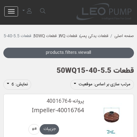
لئو پمپ
صفحه اصلی
قطعات یدکی پمپ
قطعات WQ
قطعات 50WQ
قطعات 50WQ15-40-5.5
products.filters.viewall
قطعات 50WQ15-40-5.5
مرتب سازی بر اساس: موقعیت
نمایش: 6
پروانه-40016764
Impeller-40016764
جزییات