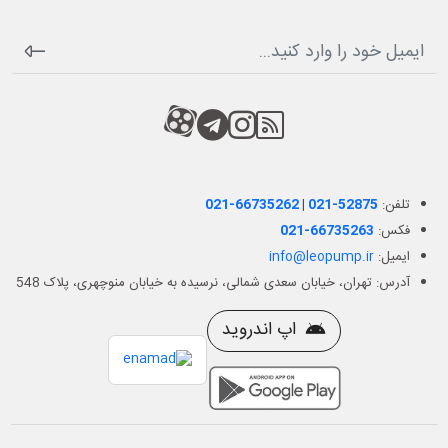
RSS
کانال آپارات
کانال تلگرام
کانال آپارات
تلفن:
021-52875
|
021-66735262
فکس:
021-66735263
ایمیل:
info@leopump.ir
آدرس: تهران، خیابان سعدی شمالی، نرسیده به خیابان منوچهری، پلاک 548
اپ اندروید