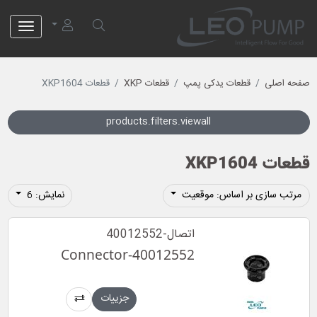
لئو پمپ
صفحه اصلی
قطعات یدکی پمپ
قطعات XKP
قطعات XKP1604
products.filters.viewall
قطعات XKP1604
مرتب سازی بر اساس: موقعیت
نمایش: 6
اتصال-40012552
Connector-40012552
جزییات