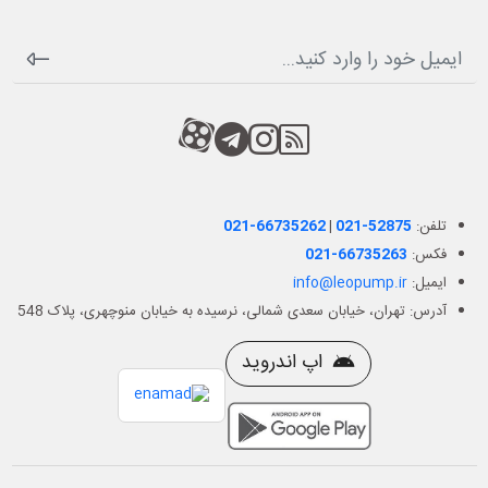
RSS
کانال آپارات
کانال تلگرام
کانال آپارات
تلفن:
021-52875
|
021-66735262
فکس:
021-66735263
ایمیل:
info@leopump.ir
آدرس: تهران، خیابان سعدی شمالی، نرسیده به خیابان منوچهری، پلاک 548
اپ اندروید